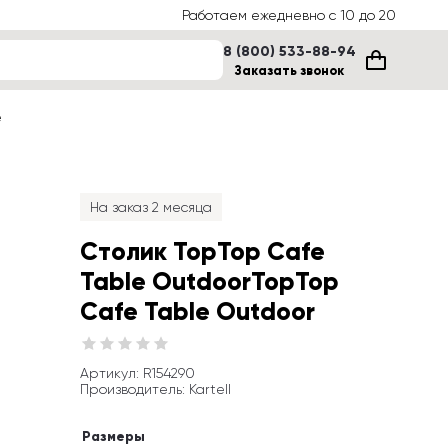
Работаем ежедневно с 10 до 20
8 (800) 533-88-94
Заказать звонок
е
На заказ 2 месяца
Столик TopTop Cafe 
Table OutdoorTopTop 
Cafe Table Outdoor
Артикул
: 
R154290
Производитель
:
Kartell
Размеры