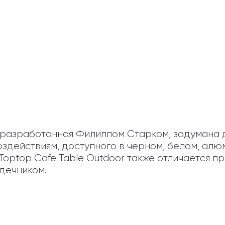
r, разработанная Филиппом Старком, задумана д
здействиям, доступного в черном, белом, алю
ptop Cafe Table Outdoor также отличается пр
дечником.