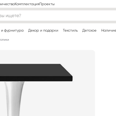
ничество
Комплектация
Проекты
 и фурнитура
Декор и подарки
Текстиль
Детское
Наличи
толики