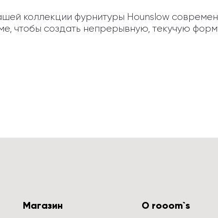
ашей коллекции фурнитуры Hounslow современ
ме, чтобы создать непрерывную, текучую форм
Магазин
О rooom`s