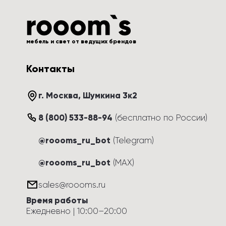
мебель и свет от ведущих брендов
Контакты
г. Москва
, 
Шумкина 3к2
8 (800) 533-88-94
(
бесплатно по России
)
@roooms_ru_bot
(Telegram)
@roooms_ru_bot
(MAX)
sales@roooms.ru
Время работы
Ежедневно
 | 
10:00
–
20:00