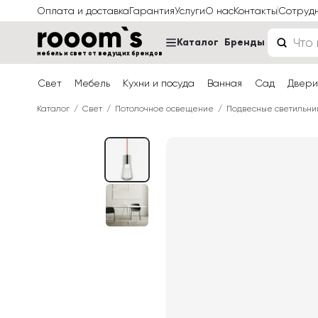
Оплата и доставка
Гарантия
Услуги
О нас
Контакты
Сотруд
Каталог
Бренды
мебель и свет от ведущих брендов
Свет
Мебель
Кухни и посуда
Ванная
Сад
Двери
Каталог
Свет
Потолочное освещение
Подвесные светильни