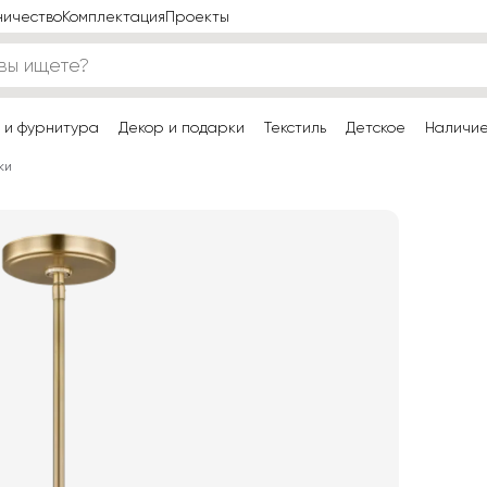
ничество
Комплектация
Проекты
 и фурнитура
Декор и подарки
Текстиль
Детское
Наличи
ки