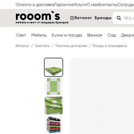
Оплата и доставка
Гарантия
Услуги
О нас
Контакты
Сотруд
Каталог
Бренды
мебель и свет от ведущих брендов
Свет
Мебель
Кухни и посуда
Ванная
Сад
Двери
Каталог
Текстиль
Текстиль для дома
Пледы и покрывала