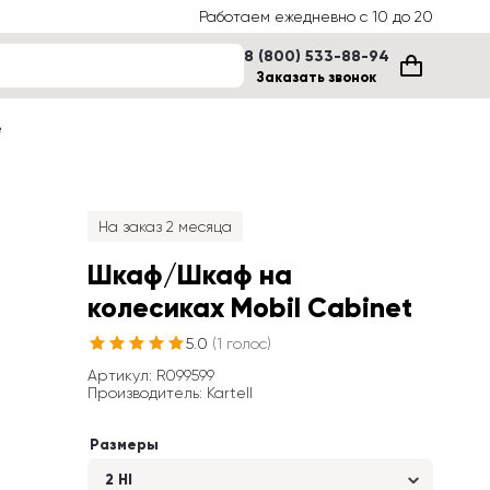
Работаем ежедневно с 10 до 20
8 (800) 533-88-94
Заказать звонок
е
На заказ 2 месяца
Шкаф/Шкаф на 
колесиках Mobil Cabinet
5.0
(
1
голос
)
Артикул
: 
R099599
Производитель
:
Kartell
Размеры
2 HI