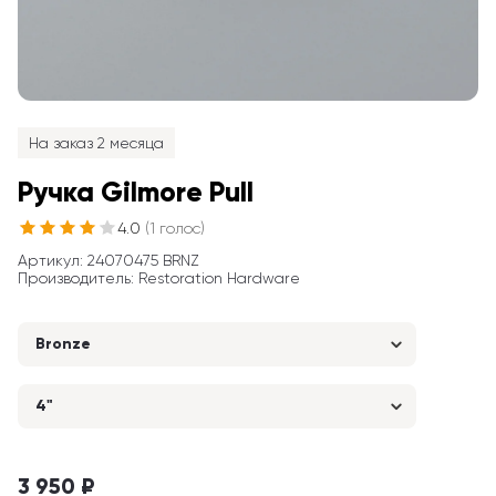
На заказ 2 месяца
Ручка Gilmore Pull
4.0
(
1
голос
)
Артикул
: 
24070475 BRNZ
Производитель
:
Restoration Hardware
Bronze
4"
3 950 ₽