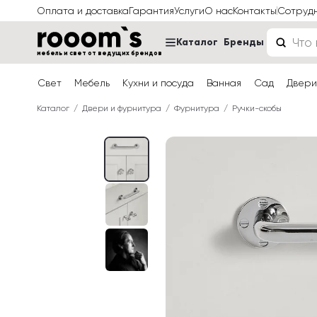
Оплата и доставка
Гарантия
Услуги
О нас
Контакты
Сотруд
Каталог
Бренды
мебель и свет от ведущих брендов
Свет
Мебель
Кухни и посуда
Ванная
Сад
Двери
Каталог
Двери и фурнитура
Фурнитура
Ручки-скобы