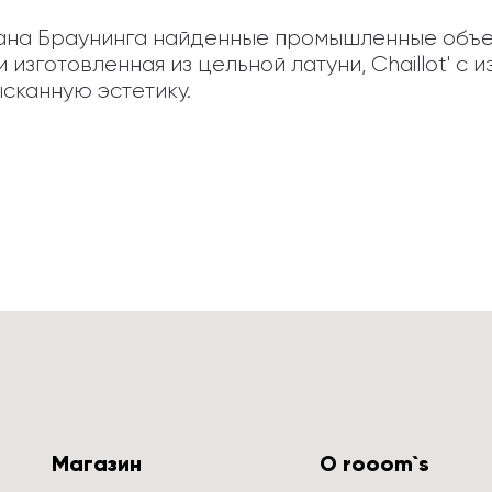
тана Браунинга найденные промышленные объе
изготовленная из цельной латуни, Chaillot' с 
сканную эстетику.
Магазин
О rooom`s