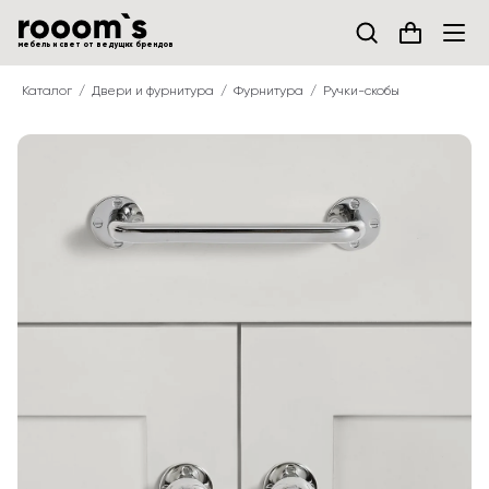
мебель и свет от ведущих брендов
Каталог
Двери и фурнитура
Фурнитура
Ручки-скобы