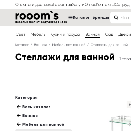
Оплата и доставка
Гарантия
Услуги
О нас
Контакты
Сотруд
Каталог
Бренды
мебель и свет от ведущих брендов
Свет
Мебель
Кухни и посуда
Ванная
Сад
Двери
Каталог
Ванная
Мебель для ванной
Стеллажи для ванной
Стеллажи для ванной
1 тов
Категория
Н
Весь каталог
Ванная
Мебель для ванной