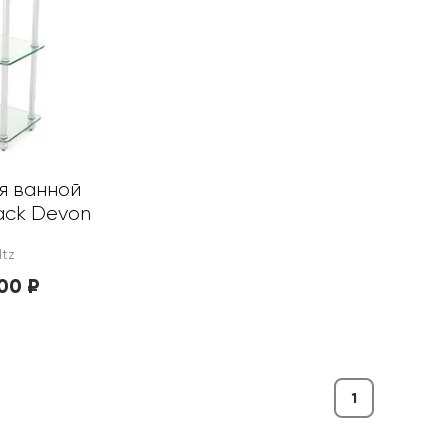
 ванной 
ack Devon
ltz
100 ₽
1