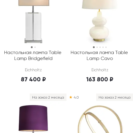
интерьером: от ярких комнат для малышей до 
спален в сдержанном современном стиле для 
старшеклассников. Мы работаем с 
производителями напрямую и не завышаем цены.
Чтобы купить настольные лампы, заполните форму 
заказа в корзине. Доступна бесплатная доставка 
по Москве и Московской области.
Настольная лампа Table 
Настольная лампа Table 
Lamp Bridgefield
Lamp Cavo
Eichholtz
Eichholtz
87 400 ₽
163 800 ₽
На заказ 2 месяца
★
4.0
На заказ 2 месяца