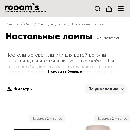
мебель и свет от ведущих брендов
Каталог
Свет
Свет для детской
Настольные лампы
Настольные лампы
923 товара
Настольные светильники для детей должны 
подходить для чтения и письменных работ. Для 
этого необходимо выбирать функциональные 
Показать больше
модели, которые способны осветить рабочую 
поверхность и не нанести вред зрению ребенка.
Фильтры
По умолчанию
Чтобы подобрать настольную лампу для 
школьника, учитывайте требования к их 
техническим характеристикам и безопасности.
На заказ 2 месяца
На заказ 2 месяца
Штатив. Лампы для детских должны быть 