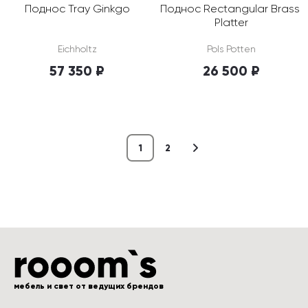
Поднос Tray Ginkgo
Поднос Rectangular Brass 
Platter
Eichholtz
Pols Potten
57 350 ₽
26 500 ₽
1
2
мебель и свет от ведущих брендов