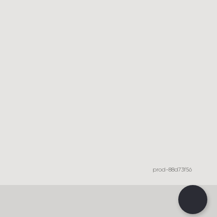
prod-88d73f56