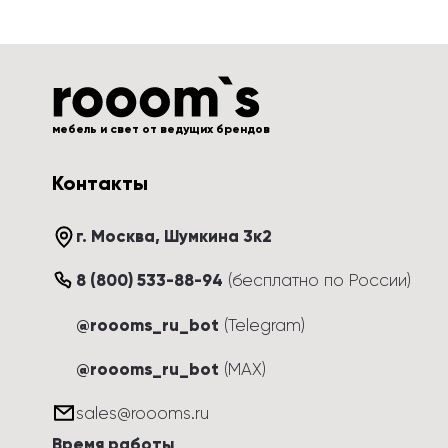
мебель и свет от ведущих брендов
Контакты
г. Москва
, 
Шумкина 3к2
8 (800) 533-88-94
(
бесплатно по России
)
@roooms_ru_bot
(Telegram)
@roooms_ru_bot
(MAX)
sales@roooms.ru
Время работы