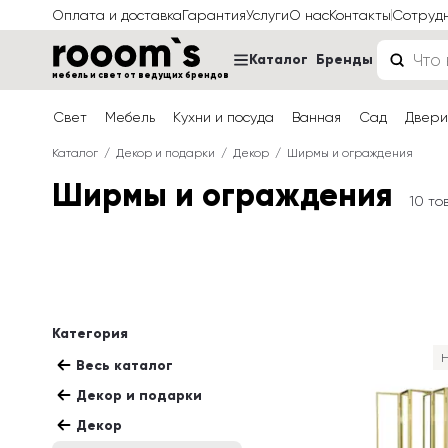
Оплата и доставка
Гарантия
Услуги
О нас
Контакты
Сотруд
Каталог
Бренды
мебель и свет от ведущих брендов
Свет
Мебель
Кухни и посуда
Ванная
Сад
Двери
Каталог
Декор и подарки
Декор
Ширмы и ограждения
Ширмы и ограждения
10 то
Категория
Н
Весь каталог
Декор и подарки
Декор