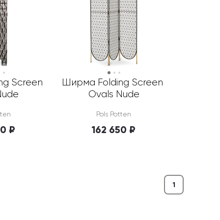
g Screen 
Ширма Folding Screen 
Nude
Ovals Nude
tten
Pols Potten
50 ₽
162 650 ₽
1