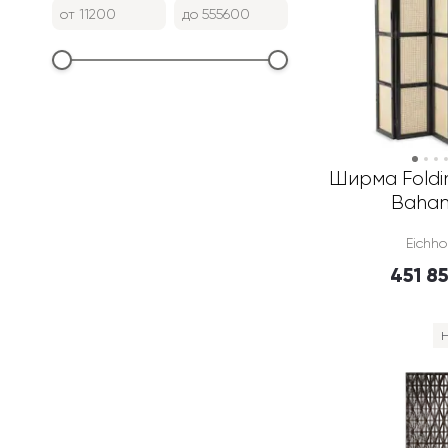
от
до
Ширма Foldin
Baha
Eichho
451 8
Н