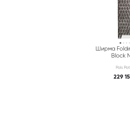
Ширма Foldin
Block 
Pols Po
229 1