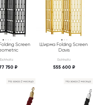
olding Screen 
Ширма Folding Screen 
eometric
Davis
Eichholtz
Eichholtz
77 750 ₽
555 600 ₽
На заказ 2 месяца
На заказ 2 месяца