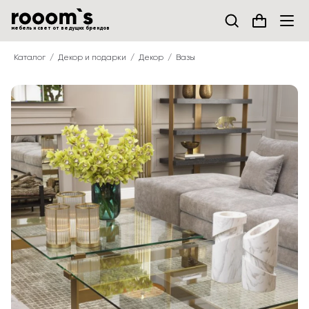
мебель и свет от ведущих брендов
Каталог
Декор и подарки
Декор
Вазы