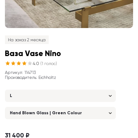
На заказ 2 месяца
Ваза Vase Nino
4.0
(
1
голос
)
Артикул
: 
114713
Производитель
:
Eichholtz
L
Hand Blown Glass | Green Colour
31 400 ₽