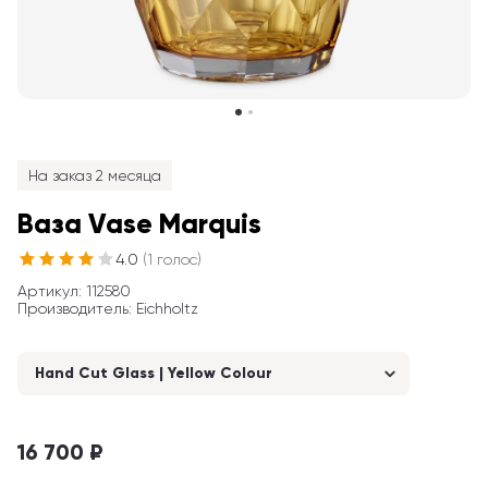
На заказ 2 месяца
Ваза Vase Marquis
4.0
(
1
голос
)
Артикул
: 
112580
Производитель
:
Eichholtz
Hand Cut Glass | Yellow Colour
16 700 ₽