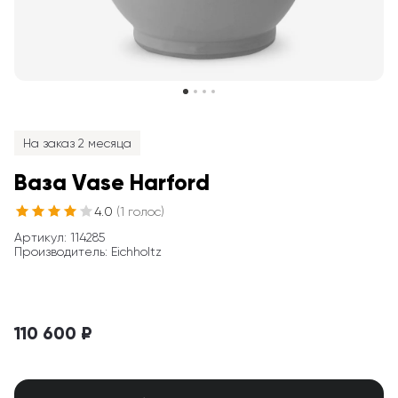
На заказ 2 месяца
Ваза Vase Harford
4.0
(
1
голос
)
Артикул
: 
114285
Производитель
:
Eichholtz
110 600 ₽