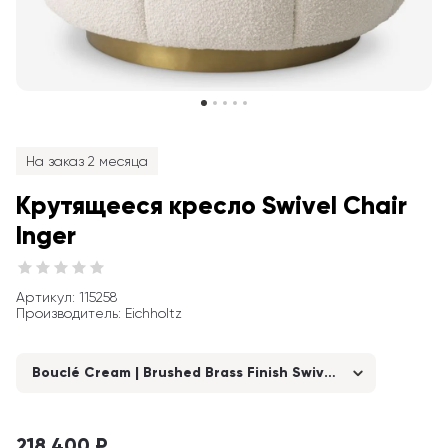
На заказ 2 месяца
Крутящееся кресло Swivel Chair 
Inger
Артикул
: 
115258
Производитель
:
Eichholtz
Bouclé Cream | Brushed Brass Finish Swivel Base
218 400 ₽