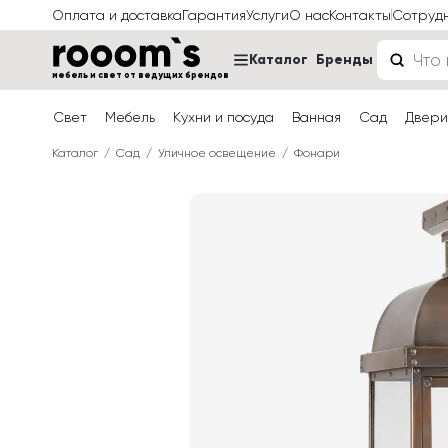
Оплата и доставка
Гарантия
Услуги
О нас
Контакты
Сотруд
Каталог
Бренды
мебель и свет от ведущих брендов
Свет
Мебель
Кухни и посуда
Ванная
Сад
Двери
Каталог
Сад
Уличное освещение
Фонари