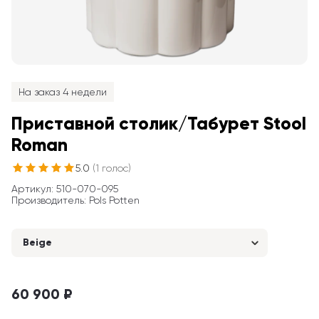
На заказ 4 недели
Приставной столик/Табурет Stool 
Roman
5.0
(
1
голос
)
Артикул
: 
510-070-095
Производитель
:
Pols Potten
Beige
60 900 ₽