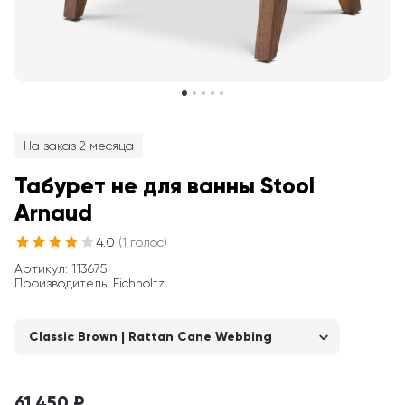
На заказ 2 месяца
Табурет не для ванны Stool 
Arnaud
4.0
(
1
голос
)
Артикул
: 
113675
Производитель
:
Eichholtz
Classic Brown | Rattan Cane Webbing
61 450 ₽