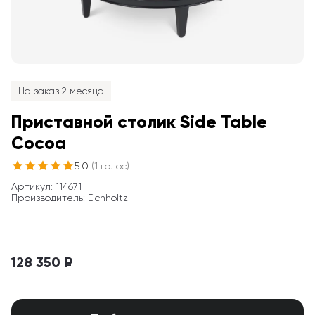
На заказ 2 месяца
Приставной столик Side Table 
Cocoa
5.0
(
1
голос
)
Артикул
: 
114671
Производитель
:
Eichholtz
128 350 ₽