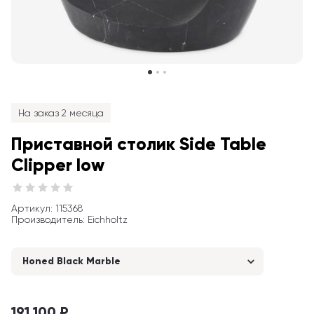
На заказ 2 месяца
Приставной столик Side Table 
Clipper low
Артикул
: 
115368
Производитель
:
Eichholtz
Honed Black Marble
191 100 ₽