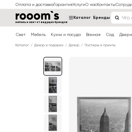
Оплата и доставка
Гарантия
Услуги
О нас
Контакты
Сотруд
Каталог
Бренды
мебель и свет от ведущих брендов
Свет
Мебель
Кухни и посуда
Ванная
Сад
Двери
Каталог
Декор и подарки
Декор
Постеры и принты