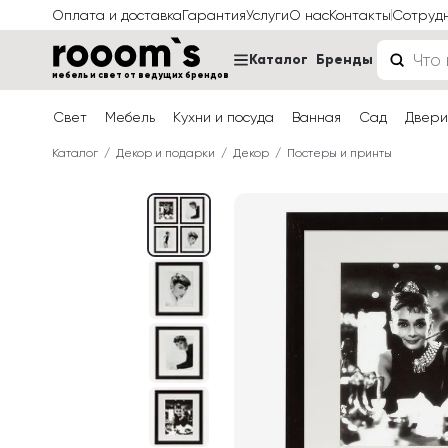
Оплата и доставка
Гарантия
Услуги
О нас
Контакты
Сотруд
Каталог
Бренды
мебель и свет от ведущих брендов
Свет
Мебель
Кухни и посуда
Ванная
Сад
Двери
Каталог
Декор и подарки
Декор
Постеры и принты