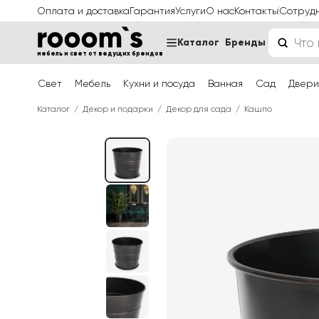
Оплата и доставка
Гарантия
Услуги
О нас
Контакты
Сотруд
Каталог
Бренды
мебель и свет от ведущих брендов
Свет
Мебель
Кухни и посуда
Ванная
Сад
Двери
Каталог
Декор и подарки
Декор для сада
Кашпо