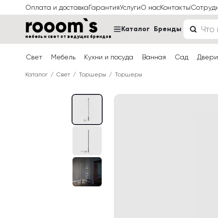
Оплата и доставка
Гарантия
Услуги
О нас
Контакты
Сотруд
Каталог
Бренды
мебель и свет от ведущих брендов
Свет
Мебель
Кухни и посуда
Ванная
Сад
Двери
Каталог
Свет
Торшеры
Торшеры