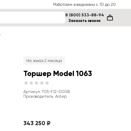
Работаем ежедневно с 10 до 20
8 (800) 533-88-94
Заказать звонок
е
На заказ 2 месяца
Торшер Model 1063
Артикул
: 
T05-F12-000B
Производитель
:
Astep
343 250 ₽