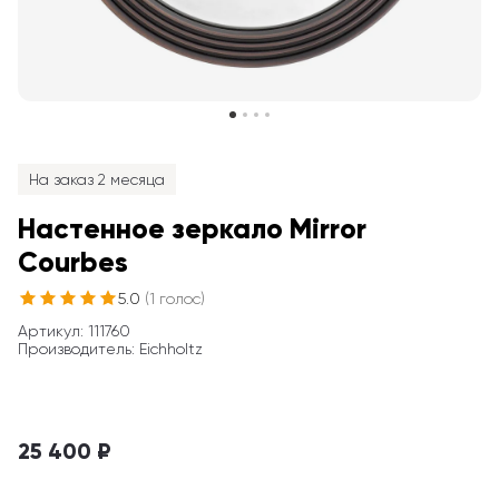
На заказ 2 месяца
Настенное зеркало Mirror 
Courbes
5.0
(
1
голос
)
Артикул
: 
111760
Производитель
:
Eichholtz
25 400 ₽