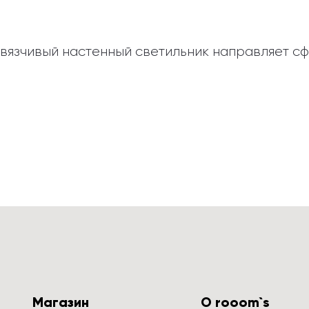
авязчивый настенный светильник направляет сф
Магазин
О rooom`s