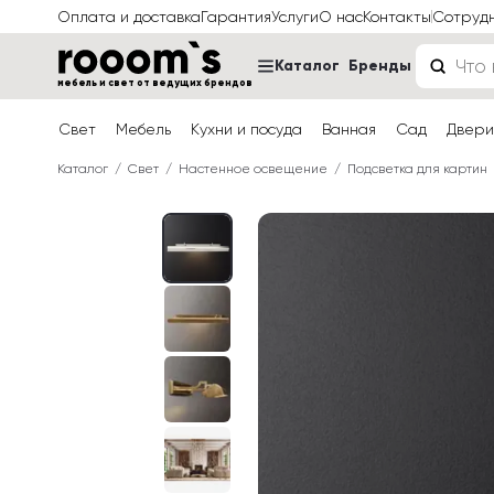
Оплата и доставка
Гарантия
Услуги
О нас
Контакты
Сотруд
Каталог
Бренды
мебель и свет от ведущих брендов
Свет
Мебель
Кухни и посуда
Ванная
Сад
Двери
Каталог
Свет
Настенное освещение
Подсветка для картин