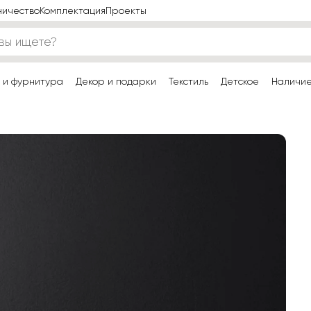
ничество
Комплектация
Проекты
 и фурнитура
Декор и подарки
Текстиль
Детское
Наличи