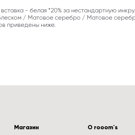
вставка - белая *20% за нестандартную инкру
блеском / Матовое серебро / Матовое серебр
ов приведены ниже.
Магазин
О rooom`s