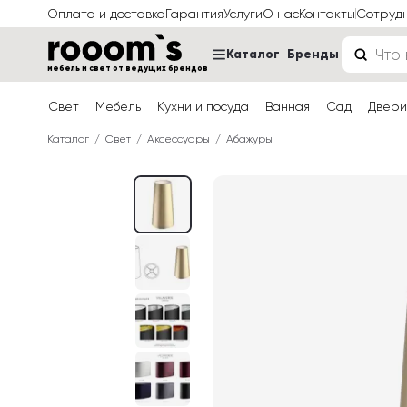
Оплата и доставка
Гарантия
Услуги
О нас
Контакты
Сотруд
Каталог
Бренды
мебель и свет от ведущих брендов
Свет
Мебель
Кухни и посуда
Ванная
Сад
Двери
Каталог
Свет
Аксессуары
Абажуры