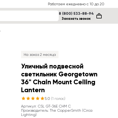
Работаем ежедневно с 10 до 20
8 (800) 533-88-94
Заказать звонок
е
На заказ 2 месяца
Уличный подвесной 
светильник Georgetown 
36" Chain Mount Ceiling 
Lantern
5.0
(
1
голос
)
Артикул
: 
CSL GT-36E CHM C
Производитель
:
The CopperSmith (Circa 
Lighting)