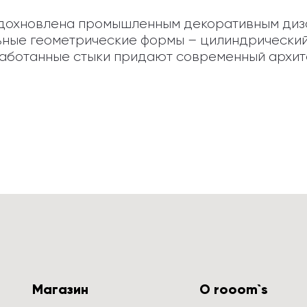
'вдохновлена промышленным декоративным диза
ьные геометрические формы – цилиндрический 
бработанные стыки придают современный архит
Магазин
О rooom`s