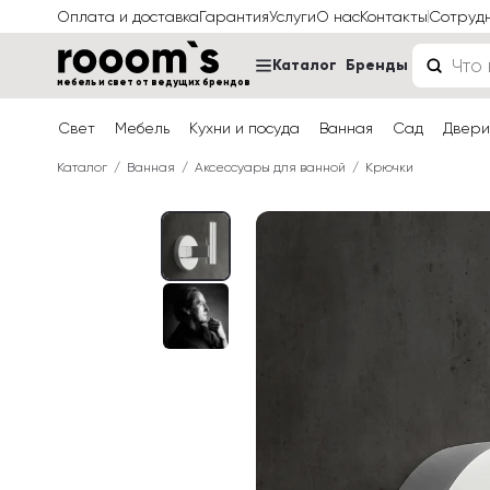
Оплата и доставка
Гарантия
Услуги
О нас
Контакты
Сотруд
Каталог
Бренды
мебель и свет от ведущих брендов
Свет
Мебель
Кухни и посуда
Ванная
Сад
Двери
Каталог
Ванная
Аксессуары для ванной
Крючки