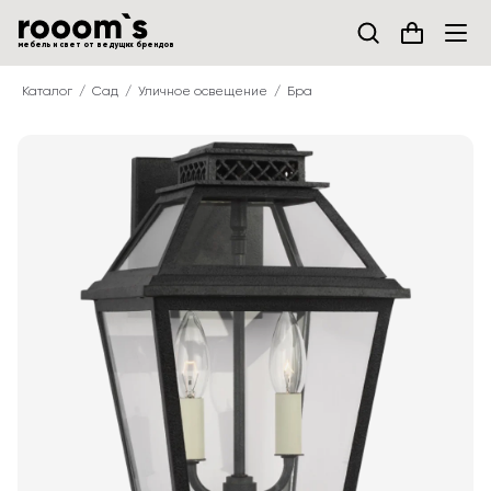
мебель и свет от ведущих брендов
Каталог
Сад
Уличное освещение
Бра