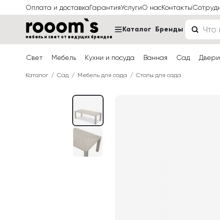
Оплата и доставка
Гарантия
Услуги
О нас
Контакты
Сотруд
Каталог
Бренды
мебель и свет от ведущих брендов
Свет
Мебель
Кухни и посуда
Ванная
Сад
Двери
Каталог
Сад
Мебель для сада
Столы для сада