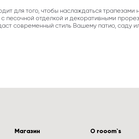
ит для того, чтобы наслаждаться трапезами на
 с песочной отделкой и декоративными прорез
даст современный стиль Вашему патио, саду ил
Магазин
О rooom`s