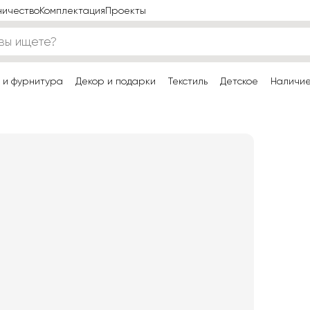
ничество
Комплектация
Проекты
 и фурнитура
Декор и подарки
Текстиль
Детское
Наличи