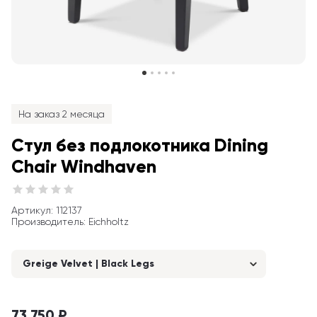
На заказ 2 месяца
Стул без подлокотника Dining 
Chair Windhaven
Артикул
: 
112137
Производитель
:
Eichholtz
Greige Velvet | Black Legs
73 750 ₽