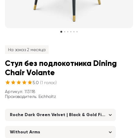
На заказ 2 месяца
Стул без подлокотника Dining 
Chair Volante
5.0
(
1
голос
)
Артикул
: 
113118
Производитель
:
Eichholtz
Roche Dark Green Velvet | Black & Gold Finish Legs
Without Arms