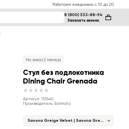
Работаем ежедневно с 10 до 20
8 (800) 533-88-94
Заказать звонок
е
На заказ 2 месяца
Стул без подлокотника 
Dining Chair Grenada
Артикул
: 
113540
Производитель
:
Eichholtz
Savona Greige Velvet | Savona Grey Velvet Piping 