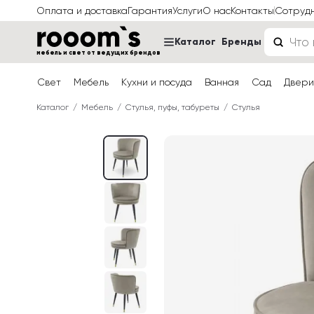
Оплата и доставка
Гарантия
Услуги
О нас
Контакты
Сотруд
Каталог
Бренды
мебель и свет от ведущих брендов
Свет
Мебель
Кухни и посуда
Ванная
Сад
Двери
Каталог
Мебель
Стулья, пуфы, табуреты
Стулья