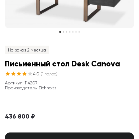
На заказ 2 месяца
Письменный стол Desk Canova
4.0
(
1
голос
)
Артикул
: 
114207
Производитель
:
Eichholtz
436 800 ₽