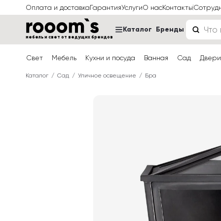
Оплата и доставка
Гарантия
Услуги
О нас
Контакты
Сотруд
Каталог
Бренды
мебель и свет от ведущих брендов
Свет
Мебель
Кухни и посуда
Ванная
Сад
Двери
Каталог
Сад
Уличное освещение
Бра