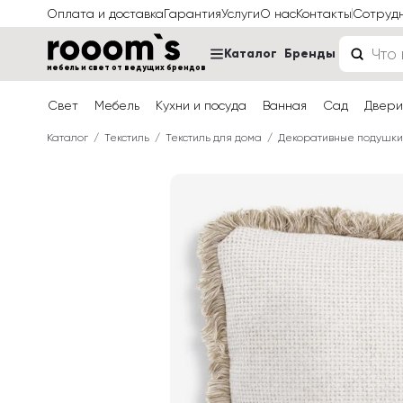
Оплата и доставка
Гарантия
Услуги
О нас
Контакты
Сотруд
Каталог
Бренды
мебель и свет от ведущих брендов
Свет
Мебель
Кухни и посуда
Ванная
Сад
Двери
Каталог
Текстиль
Текстиль для дома
Декоративные подушки