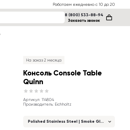
Работаем ежедневно с 10 до 20
8 (800) 533-88-94
Заказать звонок
е
На заказ 2 месяца
Консоль Console Table 
Quinn
Артикул
: 
114804
Производитель
:
Eichholtz
Polished Stainless Steel | Smoke Glass