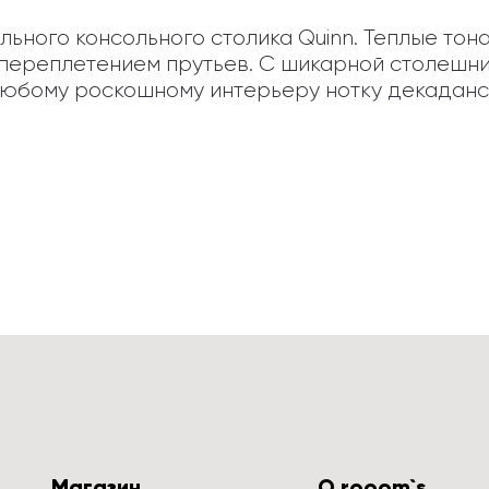
льного консольного столика Quinn. Теплые тон
ереплетением прутьев. С шикарной столешниц
юбому роскошному интерьеру нотку декаданса 
Магазин
О rooom`s