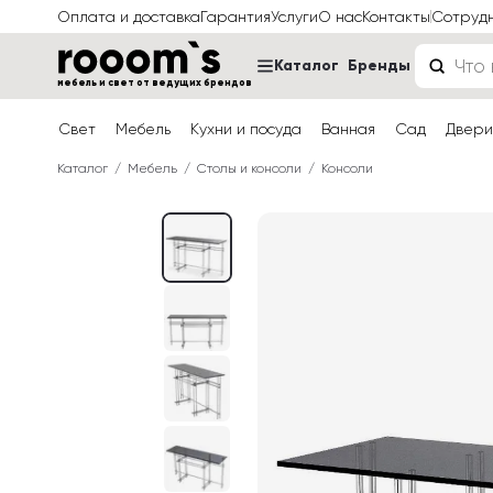
Оплата и доставка
Гарантия
Услуги
О нас
Контакты
Сотруд
Каталог
Бренды
мебель и свет от ведущих брендов
Свет
Мебель
Кухни и посуда
Ванная
Сад
Двери
Каталог
Мебель
Столы и консоли
Консоли