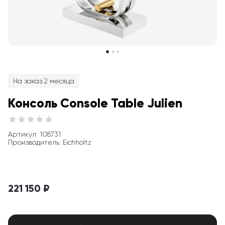
На заказ 2 месяца
Консоль Console Table Julien
Артикул
: 
108731
Производитель
:
Eichholtz
221 150 ₽