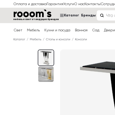
Оплата и доставка
Гарантия
Услуги
О нас
Контакты
Сотруд
Каталог
Бренды
мебель и свет от ведущих брендов
Свет
Мебель
Кухни и посуда
Ванная
Сад
Двери
Каталог
Мебель
Столы и консоли
Консоли