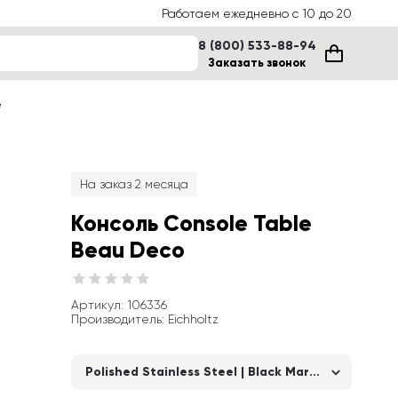
Работаем ежедневно с 10 до 20
8 (800) 533-88-94
Заказать звонок
е
На заказ 2 месяца
Консоль Console Table 
Beau Deco
Артикул
: 
106336
Производитель
:
Eichholtz
Polished Stainless Steel | Black Marble Top