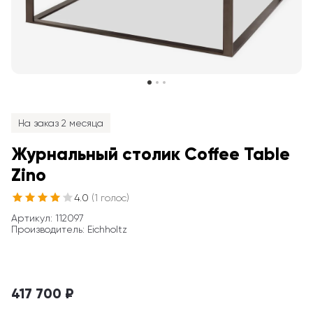
На заказ 2 месяца
Журнальный столик Coffee Table 
Zino
4.0
(
1
голос
)
Артикул
: 
112097
Производитель
:
Eichholtz
417 700 ₽