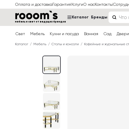
Оплата и доставка
Гарантия
Услуги
О нас
Контакты
Сотруд
Каталог
Бренды
мебель и свет от ведущих брендов
Свет
Мебель
Кухни и посуда
Ванная
Сад
Двери
Каталог
Мебель
Столы и консоли
Кофейные и журнальные с