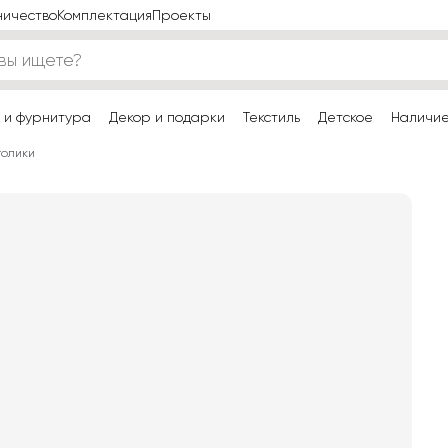
ничество
Комплектация
Проекты
 и фурнитура
Декор и подарки
Текстиль
Детское
Наличи
толики