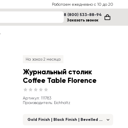
Работаем ежедневно с 10 до 20
8 (800) 533-88-94
Заказать звонок
е
На заказ 2 месяца
Журнальный столик 
Coffee Table Florence
Артикул
: 
111783
Производитель
:
Eichholtz
Gold Finish | Black Finish | Bevelled Clear Glass