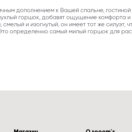
чным дополнением к Вашей спальне, гостиной и
хлый горшок, добавят ощущение комфорта и и
 смелый и изогнутый, он имеет тот же силуэт, чт
. Это определенно самый милый горшок для рас
Магазин
О rooom`s