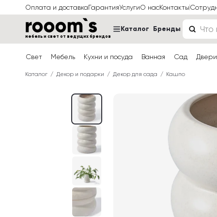
Оплата и доставка
Гарантия
Услуги
О нас
Контакты
Сотруд
Каталог
Бренды
мебель и свет от ведущих брендов
Свет
Мебель
Кухни и посуда
Ванная
Сад
Двери
Каталог
Декор и подарки
Декор для сада
Кашпо