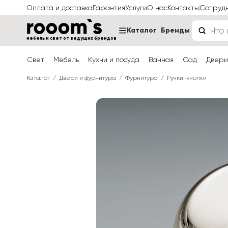
Оплата и доставка
Гарантия
Услуги
О нас
Контакты
Сотруд
Каталог
Бренды
мебель и свет от ведущих брендов
Свет
Мебель
Кухни и посуда
Ванная
Сад
Двери
Каталог
Двери и фурнитура
Фурнитура
Ручки-кнопки