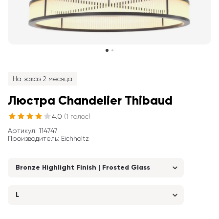
На заказ 2 месяца
Люстра Chandelier Thibaud
4.0
(
1
голос
)
Артикул
: 
114747
Производитель
:
Eichholtz
Bronze Highlight Finish | Frosted Glass
L