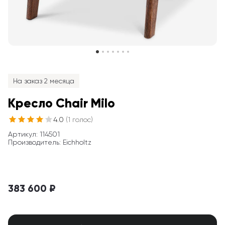
На заказ 2 месяца
Кресло Chair Milo
4.0
(
1
голос
)
Артикул
: 
114501
Производитель
:
Eichholtz
383 600 ₽