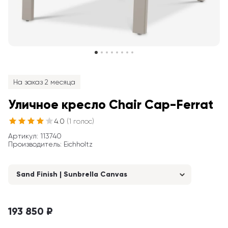
На заказ 2 месяца
Уличное кресло Chair Cap-Ferrat
4.0
(
1
голос
)
Артикул
: 
113740
Производитель
:
Eichholtz
Sand Finish | Sunbrella Canvas
193 850 ₽